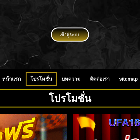
เข้าสู่ระบบ
หน้าแรก
โปรโมชั่น
บทความ
ติดต่อเรา
sitemap
โปรโมชั่น